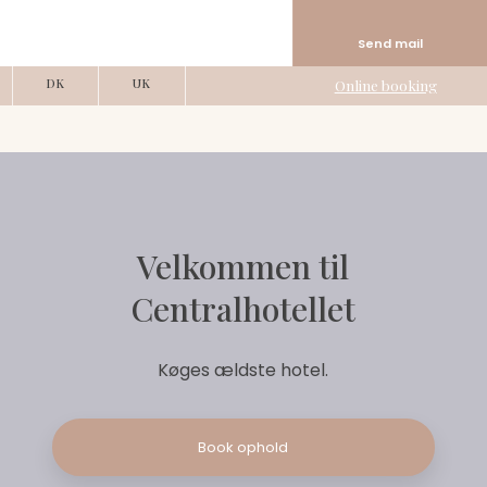
Send mail
DK​
UK
Online booking
Velkommen til
Centralhotellet
Køges ældste hotel.
Book ophold